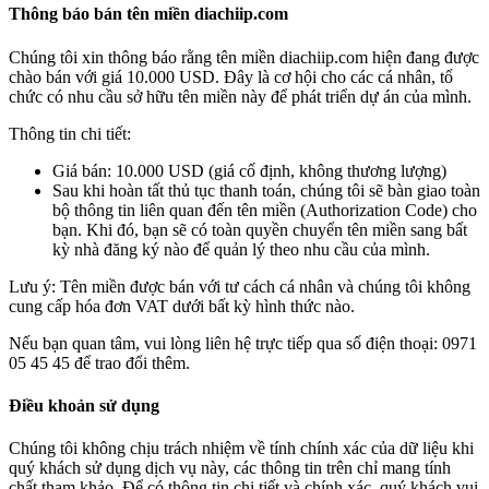
Thông báo bán tên miền diachiip.com
Chúng tôi xin thông báo rằng tên miền
diachiip.com
hiện đang được
chào bán với giá
10.000 USD
. Đây là cơ hội cho các cá nhân, tổ
chức có nhu cầu sở hữu tên miền này để phát triển dự án của mình.
Thông tin chi tiết:
Giá bán:
10.000 USD (giá cố định, không thương lượng)
Sau khi hoàn tất thủ tục thanh toán, chúng tôi sẽ bàn giao toàn
bộ thông tin liên quan đến tên miền (Authorization Code) cho
bạn. Khi đó, bạn sẽ có toàn quyền chuyển tên miền sang bất
kỳ nhà đăng ký nào để quản lý theo nhu cầu của mình.
Lưu ý: Tên miền được
bán với tư cách cá nhân
và chúng tôi
không
cung cấp hóa đơn VAT
dưới bất kỳ hình thức nào.
Nếu bạn quan tâm, vui lòng liên hệ trực tiếp qua số điện thoại:
0971
05 45 45
để trao đổi thêm.
Điều khoản sử dụng
Chúng tôi không chịu trách nhiệm về tính chính xác của dữ liệu khi
quý khách sử dụng dịch vụ này, các thông tin trên chỉ mang tính
chất tham khảo. Để có thông tin chi tiết và chính xác, quý khách vui