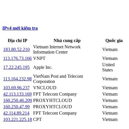
IPv4 mới kiểm tra
Địa chỉ IP
Nhà cung cấp
Quốc gia
Vietnam Internet Network
183.80.52.210
Vietnam
Information Center
113.176.73.166
VNPT
Vietnam
United
17.22.245.195
Apple Inc.
States
VietNam Post and Telecom
113.164.232.98
Vietnam
Corporation
103.69.96.237
VNCLOUD
Vietnam
42.113.133.169
FPT Telecom Company
Vietnam
160.250.46.209
PROXYHTCLOUD
Vietnam
160.250.47.99
PROXYHTCLOUD
Vietnam
42.114.89.214
FPT Telecom Company
Vietnam
103.221.225.18
CPT
Vietnam