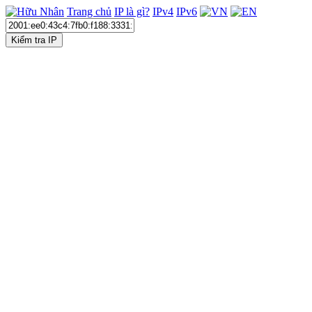
Trang chủ
IP là gì?
IPv4
IPv6
Kiểm tra IP