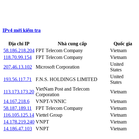
IPv4 mới kiểm tra
Địa chỉ IP
Nhà cung cấp
Quốc gia
58.186.218.204
FPT Telecom Company
Vietnam
118.70.99.154
FPT Telecom Company
Vietnam
United
207.46.13.102
Microsoft Corporation
States
United
193.56.117.71
F.N.S. HOLDINGS LIMITED
States
VietNam Post and Telecom
113.173.173.20
Vietnam
Corporation
14.167.218.6
VNPT-VNNIC
Vietnam
58.187.189.11
FPT Telecom Company
Vietnam
116.105.125.14
Viettel Group
Vietnam
14.178.219.240
VNPT
Vietnam
14.186.47.103
VNPT
Vietnam