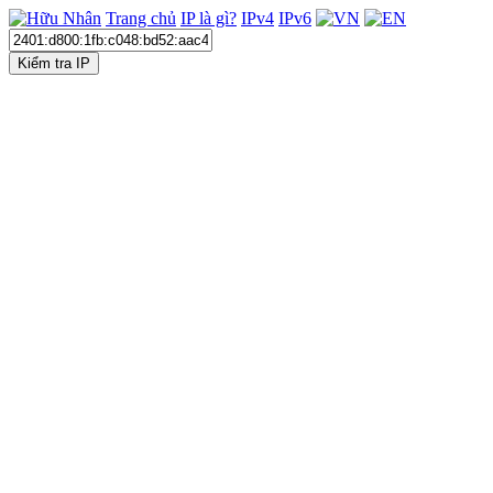
Trang chủ
IP là gì?
IPv4
IPv6
Kiểm tra IP