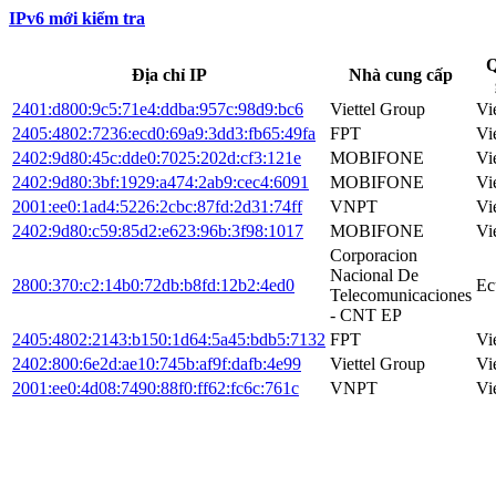
IPv6 mới kiểm tra
Q
Địa chỉ IP
Nhà cung cấp
2401:d800:9c5:71e4:ddba:957c:98d9:bc6
Viettel Group
Vi
2405:4802:7236:ecd0:69a9:3dd3:fb65:49fa
FPT
Vi
2402:9d80:45c:dde0:7025:202d:cf3:121e
MOBIFONE
Vi
2402:9d80:3bf:1929:a474:2ab9:cec4:6091
MOBIFONE
Vi
2001:ee0:1ad4:5226:2cbc:87fd:2d31:74ff
VNPT
Vi
2402:9d80:c59:85d2:e623:96b:3f98:1017
MOBIFONE
Vi
Corporacion
Nacional De
2800:370:c2:14b0:72db:b8fd:12b2:4ed0
Ec
Telecomunicaciones
- CNT EP
2405:4802:2143:b150:1d64:5a45:bdb5:7132
FPT
Vi
2402:800:6e2d:ae10:745b:af9f:dafb:4e99
Viettel Group
Vi
2001:ee0:4d08:7490:88f0:ff62:fc6c:761c
VNPT
Vi