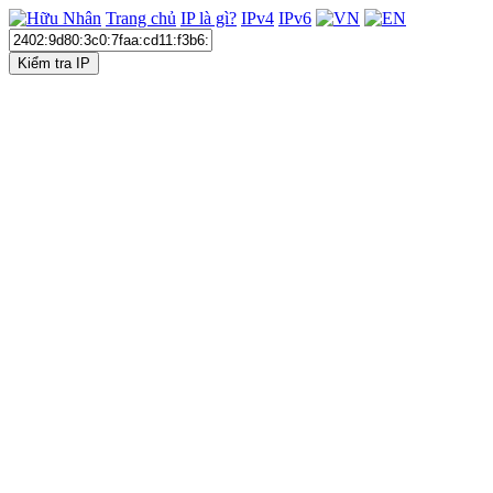
Trang chủ
IP là gì?
IPv4
IPv6
Kiểm tra IP