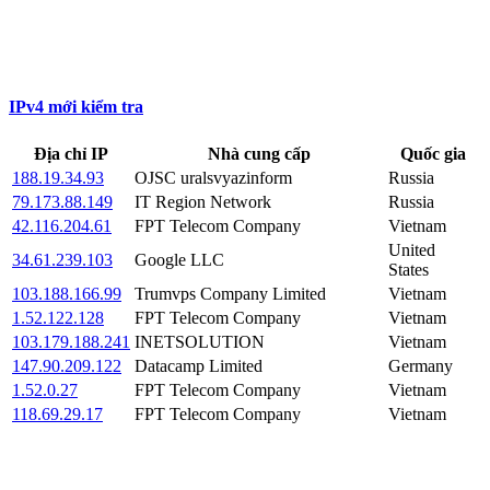
IPv4 mới kiểm tra
Địa chỉ IP
Nhà cung cấp
Quốc gia
188.19.34.93
OJSC uralsvyazinform
Russia
79.173.88.149
IT Region Network
Russia
42.116.204.61
FPT Telecom Company
Vietnam
United
34.61.239.103
Google LLC
States
103.188.166.99
Trumvps Company Limited
Vietnam
1.52.122.128
FPT Telecom Company
Vietnam
103.179.188.241
INETSOLUTION
Vietnam
147.90.209.122
Datacamp Limited
Germany
1.52.0.27
FPT Telecom Company
Vietnam
118.69.29.17
FPT Telecom Company
Vietnam