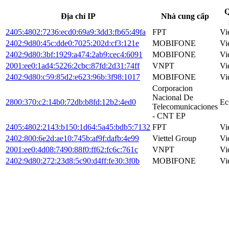
Q
Địa chỉ IP
Nhà cung cấp
2405:4802:7236:ecd0:69a9:3dd3:fb65:49fa
FPT
Vi
2402:9d80:45c:dde0:7025:202d:cf3:121e
MOBIFONE
Vi
2402:9d80:3bf:1929:a474:2ab9:cec4:6091
MOBIFONE
Vi
2001:ee0:1ad4:5226:2cbc:87fd:2d31:74ff
VNPT
Vi
2402:9d80:c59:85d2:e623:96b:3f98:1017
MOBIFONE
Vi
Corporacion
Nacional De
2800:370:c2:14b0:72db:b8fd:12b2:4ed0
Ec
Telecomunicaciones
- CNT EP
2405:4802:2143:b150:1d64:5a45:bdb5:7132
FPT
Vi
2402:800:6e2d:ae10:745b:af9f:dafb:4e99
Viettel Group
Vi
2001:ee0:4d08:7490:88f0:ff62:fc6c:761c
VNPT
Vi
2402:9d80:272:23d8:5c90:d4ff:fe30:3f0b
MOBIFONE
Vi