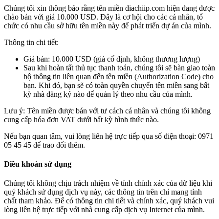
Chúng tôi xin thông báo rằng tên miền
diachiip.com
hiện đang được
chào bán với giá
10.000 USD
. Đây là cơ hội cho các cá nhân, tổ
chức có nhu cầu sở hữu tên miền này để phát triển dự án của mình.
Thông tin chi tiết:
Giá bán:
10.000 USD (giá cố định, không thương lượng)
Sau khi hoàn tất thủ tục thanh toán, chúng tôi sẽ bàn giao toàn
bộ thông tin liên quan đến tên miền (Authorization Code) cho
bạn. Khi đó, bạn sẽ có toàn quyền chuyển tên miền sang bất
kỳ nhà đăng ký nào để quản lý theo nhu cầu của mình.
Lưu ý: Tên miền được
bán với tư cách cá nhân
và chúng tôi
không
cung cấp hóa đơn VAT
dưới bất kỳ hình thức nào.
Nếu bạn quan tâm, vui lòng liên hệ trực tiếp qua số điện thoại:
0971
05 45 45
để trao đổi thêm.
Điều khoản sử dụng
Chúng tôi không chịu trách nhiệm về tính chính xác của dữ liệu khi
quý khách sử dụng dịch vụ này, các thông tin trên chỉ mang tính
chất tham khảo. Để có thông tin chi tiết và chính xác, quý khách vui
lòng liên hệ trực tiếp với nhà cung cấp dịch vụ Internet của mình.