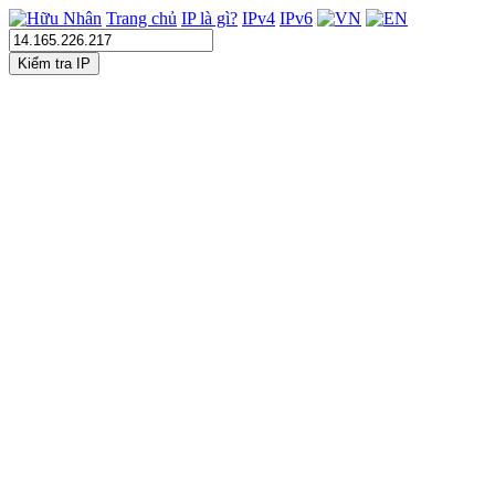
Trang chủ
IP là gì?
IPv4
IPv6
Kiểm tra IP