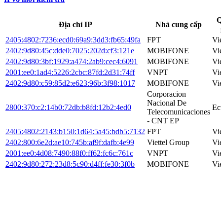
Q
Địa chỉ IP
Nhà cung cấp
2405:4802:7236:ecd0:69a9:3dd3:fb65:49fa
FPT
Vi
2402:9d80:45c:dde0:7025:202d:cf3:121e
MOBIFONE
Vi
2402:9d80:3bf:1929:a474:2ab9:cec4:6091
MOBIFONE
Vi
2001:ee0:1ad4:5226:2cbc:87fd:2d31:74ff
VNPT
Vi
2402:9d80:c59:85d2:e623:96b:3f98:1017
MOBIFONE
Vi
Corporacion
Nacional De
2800:370:c2:14b0:72db:b8fd:12b2:4ed0
Ec
Telecomunicaciones
- CNT EP
2405:4802:2143:b150:1d64:5a45:bdb5:7132
FPT
Vi
2402:800:6e2d:ae10:745b:af9f:dafb:4e99
Viettel Group
Vi
2001:ee0:4d08:7490:88f0:ff62:fc6c:761c
VNPT
Vi
2402:9d80:272:23d8:5c90:d4ff:fe30:3f0b
MOBIFONE
Vi