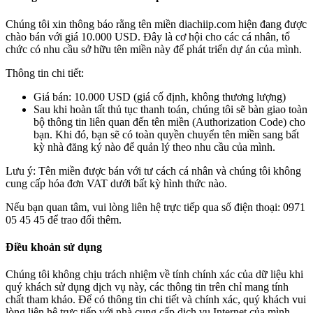
Chúng tôi xin thông báo rằng tên miền
diachiip.com
hiện đang được
chào bán với giá
10.000 USD
. Đây là cơ hội cho các cá nhân, tổ
chức có nhu cầu sở hữu tên miền này để phát triển dự án của mình.
Thông tin chi tiết:
Giá bán:
10.000 USD (giá cố định, không thương lượng)
Sau khi hoàn tất thủ tục thanh toán, chúng tôi sẽ bàn giao toàn
bộ thông tin liên quan đến tên miền (Authorization Code) cho
bạn. Khi đó, bạn sẽ có toàn quyền chuyển tên miền sang bất
kỳ nhà đăng ký nào để quản lý theo nhu cầu của mình.
Lưu ý: Tên miền được
bán với tư cách cá nhân
và chúng tôi
không
cung cấp hóa đơn VAT
dưới bất kỳ hình thức nào.
Nếu bạn quan tâm, vui lòng liên hệ trực tiếp qua số điện thoại:
0971
05 45 45
để trao đổi thêm.
Điều khoản sử dụng
Chúng tôi không chịu trách nhiệm về tính chính xác của dữ liệu khi
quý khách sử dụng dịch vụ này, các thông tin trên chỉ mang tính
chất tham khảo. Để có thông tin chi tiết và chính xác, quý khách vui
lòng liên hệ trực tiếp với nhà cung cấp dịch vụ Internet của mình.