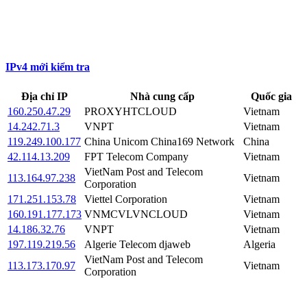
IPv4 mới kiểm tra
Địa chỉ IP
Nhà cung cấp
Quốc gia
160.250.47.29
PROXYHTCLOUD
Vietnam
14.242.71.3
VNPT
Vietnam
119.249.100.177
China Unicom China169 Network
China
42.114.13.209
FPT Telecom Company
Vietnam
VietNam Post and Telecom
113.164.97.238
Vietnam
Corporation
171.251.153.78
Viettel Corporation
Vietnam
160.191.177.173
VNMCVLVNCLOUD
Vietnam
14.186.32.76
VNPT
Vietnam
197.119.219.56
Algerie Telecom djaweb
Algeria
VietNam Post and Telecom
113.173.170.97
Vietnam
Corporation