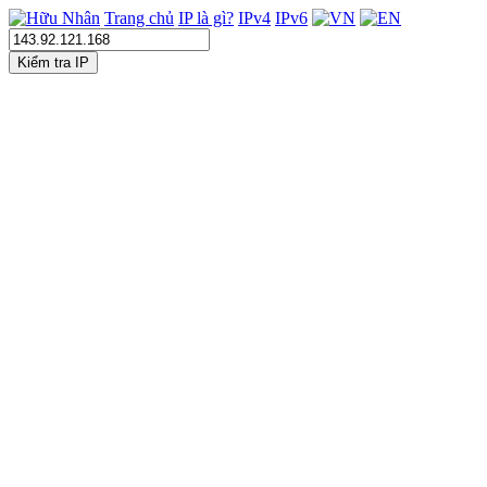
Trang chủ
IP là gì?
IPv4
IPv6
Kiểm tra IP