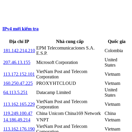
IPv4 mới kiểm tra
Địa chỉ IP
Nhà cung cấp
Quốc gia
EPM Telecomunicaciones S.A.
181.142.214.210
Colombia
E.S.P.
United
207.46.13.155
Microsoft Corporation
States
VietNam Post and Telecom
113.172.152.101
Vietnam
Corporation
160.250.47.225
PROXYHTCLOUD
Vietnam
United
64.113.5.251
Datacamp Limited
States
VietNam Post and Telecom
113.162.165.229
Vietnam
Corporation
119.249.100.47
China Unicom China169 Network
China
14.186.49.214
VNPT
Vietnam
VietNam Post and Telecom
113.162.176.190
Vietnam
Corporation