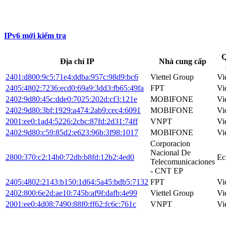
IPv6 mới kiểm tra
Q
Địa chỉ IP
Nhà cung cấp
2401:d800:9c5:71e4:ddba:957c:98d9:bc6
Viettel Group
Vi
2405:4802:7236:ecd0:69a9:3dd3:fb65:49fa
FPT
Vi
2402:9d80:45c:dde0:7025:202d:cf3:121e
MOBIFONE
Vi
2402:9d80:3bf:1929:a474:2ab9:cec4:6091
MOBIFONE
Vi
2001:ee0:1ad4:5226:2cbc:87fd:2d31:74ff
VNPT
Vi
2402:9d80:c59:85d2:e623:96b:3f98:1017
MOBIFONE
Vi
Corporacion
Nacional De
2800:370:c2:14b0:72db:b8fd:12b2:4ed0
Ec
Telecomunicaciones
- CNT EP
2405:4802:2143:b150:1d64:5a45:bdb5:7132
FPT
Vi
2402:800:6e2d:ae10:745b:af9f:dafb:4e99
Viettel Group
Vi
2001:ee0:4d08:7490:88f0:ff62:fc6c:761c
VNPT
Vi