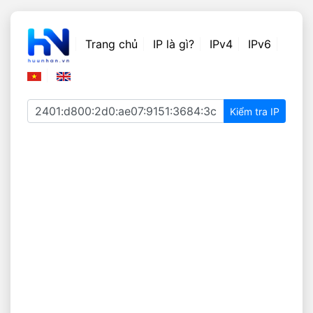
Trang chủ
IP là gì?
IPv4
IPv6
Kiểm tra IP