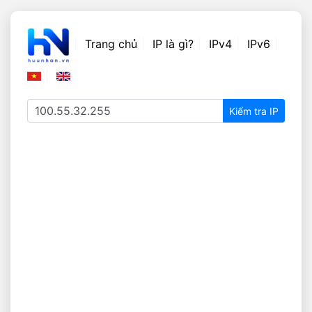
Trang chủ
IP là gì?
IPv4
IPv6
Kiểm tra IP