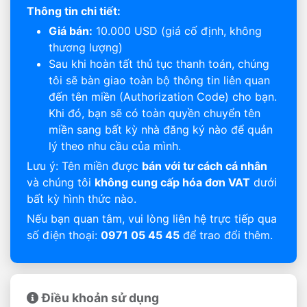
Thông tin chi tiết:
Giá bán:
10.000 USD (giá cố định, không
thương lượng)
Sau khi hoàn tất thủ tục thanh toán, chúng
tôi sẽ bàn giao toàn bộ thông tin liên quan
đến tên miền (Authorization Code) cho bạn.
Khi đó, bạn sẽ có toàn quyền chuyển tên
miền sang bất kỳ nhà đăng ký nào để quản
lý theo nhu cầu của mình.
Lưu ý: Tên miền được
bán với tư cách cá nhân
và chúng tôi
không cung cấp hóa đơn VAT
dưới
bất kỳ hình thức nào.
Nếu bạn quan tâm, vui lòng liên hệ trực tiếp qua
số điện thoại:
0971 05 45 45
để trao đổi thêm.
Điều khoản sử dụng