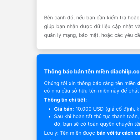
Bên cạnh đó, nếu bạn cần kiểm tra hoặc 
giúp bạn nhận được dữ liệu cập nhật và
quản lý mạng, bảo mật, hoặc các yêu cầ
Thông báo bán tên miền diachiip.c
Chúng tôi xin thông báo rằng tên miền
d
có nhu cầu sở hữu tên miền này để phát 
Thông tin chi tiết:
Giá bán:
10.000 USD (giá cố định, 
Sau khi hoàn tất thủ tục thanh toán
đó, bạn sẽ có toàn quyền chuyển tê
Lưu ý: Tên miền được
bán với tư cách c