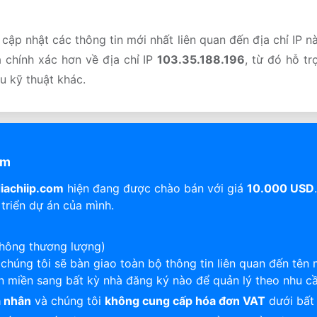
cập nhật các thông tin mới nhất liên quan đến địa chỉ IP n
 chính xác hơn về địa chỉ IP
103.35.188.196
, từ đó hỗ t
u kỹ thuật khác.
om
iachiip.com
hiện đang được chào bán với giá
10.000 USD
triển dự án của mình.
không thương lượng)
, chúng tôi sẽ bàn giao toàn bộ thông tin liên quan đến tên
n miền sang bất kỳ nhà đăng ký nào để quản lý theo nhu c
á nhân
và chúng tôi
không cung cấp hóa đơn VAT
dưới bất 