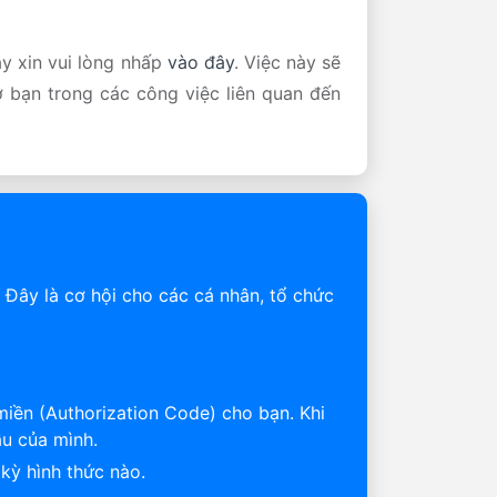
ày xin vui lòng nhấp
vào đây
. Việc này sẽ
rợ bạn trong các công việc liên quan đến
. Đây là cơ hội cho các cá nhân, tổ chức
 miền (Authorization Code) cho bạn. Khi
ầu của mình.
kỳ hình thức nào.