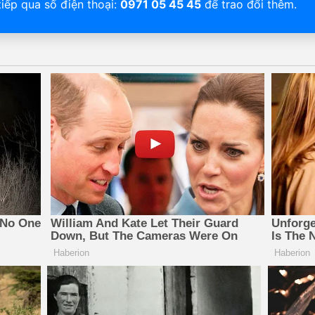
tiếp qua số điện thoại:
0971 05 45 45
để trao đổi thêm.