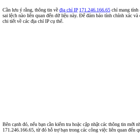
Cần lưu ý rằng, thông tin về
địa chỉ IP
171.246.166.65
chỉ mang tính 
sai lệch nào liên quan đến dữ liệu này. Để đảm bảo tính chính xác và c
chi tiết về các địa chỉ IP cụ thể.
Bên cạnh đó, nếu bạn cần kiểm tra hoặc cập nhật các thông tin mới nh
171.246.166.65
, từ đó hỗ trợ bạn trong các công việc liên quan đến 