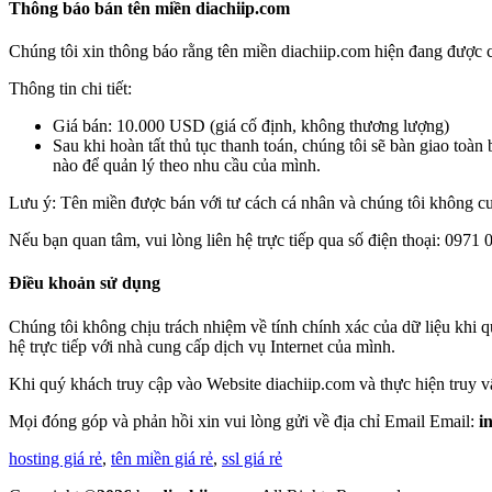
Thông báo bán tên miền diachiip.com
Chúng tôi xin thông báo rằng tên miền
diachiip.com
hiện đang được c
Thông tin chi tiết:
Giá bán:
10.000 USD (giá cố định, không thương lượng)
Sau khi hoàn tất thủ tục thanh toán, chúng tôi sẽ bàn giao toà
nào để quản lý theo nhu cầu của mình.
Lưu ý: Tên miền được
bán với tư cách cá nhân
và chúng tôi
không c
Nếu bạn quan tâm, vui lòng liên hệ trực tiếp qua số điện thoại:
0971 0
Điều khoản sử dụng
Chúng tôi không chịu trách nhiệm về tính chính xác của dữ liệu khi qu
hệ trực tiếp với nhà cung cấp dịch vụ Internet của mình.
Khi quý khách truy cập vào Website diachiip.com và thực hiện truy vấ
Mọi đóng góp và phản hồi xin vui lòng gửi về địa chỉ Email Email:
i
hosting giá rẻ
,
tên miền giá rẻ
,
ssl giá rẻ