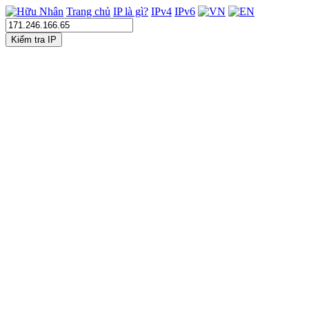
Trang chủ
IP là gì?
IPv4
IPv6
Kiểm tra IP