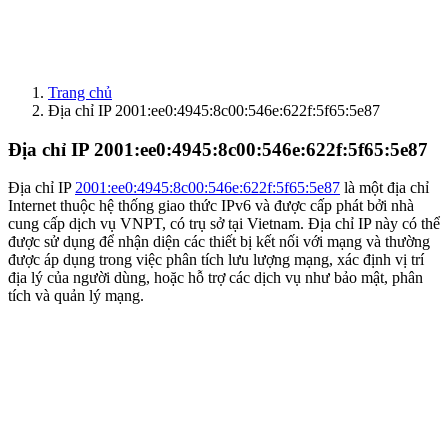
Trang chủ
Địa chỉ IP 2001:ee0:4945:8c00:546e:622f:5f65:5e87
Địa chỉ IP 2001:ee0:4945:8c00:546e:622f:5f65:5e87
Địa chỉ IP
2001:ee0:4945:8c00:546e:622f:5f65:5e87
là một địa chỉ
Internet thuộc hệ thống giao thức
IPv6
và được cấp phát bởi nhà
cung cấp dịch vụ
VNPT
, có trụ sở tại Vietnam. Địa chỉ IP này có thể
được sử dụng để nhận diện các thiết bị kết nối với mạng và thường
được áp dụng trong việc phân tích lưu lượng mạng, xác định vị trí
địa lý của người dùng, hoặc hỗ trợ các dịch vụ như bảo mật, phân
tích và quản lý mạng.