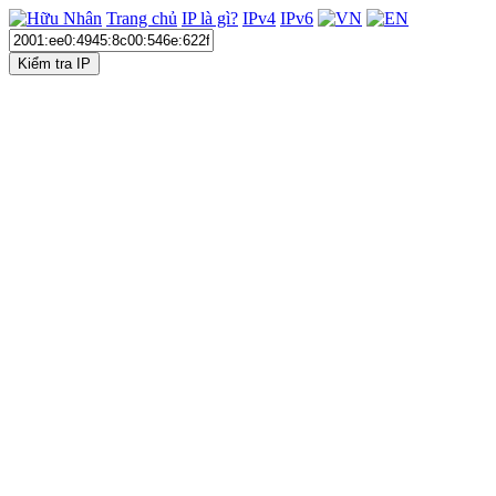
Trang chủ
IP là gì?
IPv4
IPv6
Kiểm tra IP