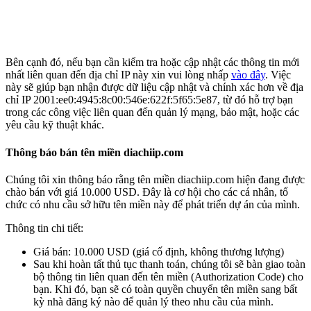
Bên cạnh đó, nếu bạn cần kiểm tra hoặc cập nhật các thông tin mới
nhất liên quan đến địa chỉ IP này xin vui lòng nhấp
vào đây
. Việc
này sẽ giúp bạn nhận được dữ liệu cập nhật và chính xác hơn về địa
chỉ IP
2001:ee0:4945:8c00:546e:622f:5f65:5e87
, từ đó hỗ trợ bạn
trong các công việc liên quan đến quản lý mạng, bảo mật, hoặc các
yêu cầu kỹ thuật khác.
Thông báo bán tên miền diachiip.com
Chúng tôi xin thông báo rằng tên miền
diachiip.com
hiện đang được
chào bán với giá
10.000 USD
. Đây là cơ hội cho các cá nhân, tổ
chức có nhu cầu sở hữu tên miền này để phát triển dự án của mình.
Thông tin chi tiết:
Giá bán:
10.000 USD (giá cố định, không thương lượng)
Sau khi hoàn tất thủ tục thanh toán, chúng tôi sẽ bàn giao toàn
bộ thông tin liên quan đến tên miền (Authorization Code) cho
bạn. Khi đó, bạn sẽ có toàn quyền chuyển tên miền sang bất
kỳ nhà đăng ký nào để quản lý theo nhu cầu của mình.