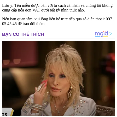
Lưu ý: Tên miền được
bán với tư cách cá nhân
và chúng tôi
không
cung cấp hóa đơn VAT
dưới bất kỳ hình thức nào.
Nếu bạn quan tâm, vui lòng liên hệ trực tiếp qua số điện thoại:
0971
05 45 45
để trao đổi thêm.