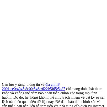
Cần lưu ý rằng, thông tin về
địa chỉ IP
2001:ee0:4945:8c00:546e:622f:5f65:5e87
chỉ mang tính chất tham
khảo và không thể đảm bảo hoàn toàn chính xác trong mọi tình
huống. Do đó, hệ thống không thể chịu trách nhiệm về bất kỳ sự sai
lệch nào liên quan đến dữ liệu này. Để đảm bảo tính chính xác và
cập nhật, bạn nên liên hệ trực tiếp với nhà cung cấp dịch vụ Internet