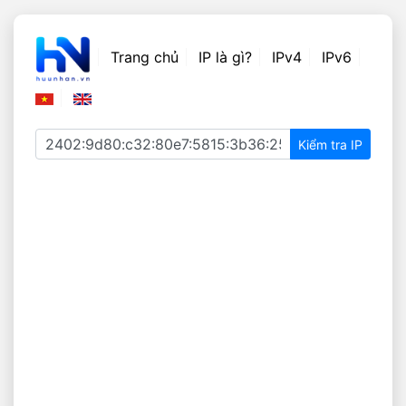
Trang chủ
IP là gì?
IPv4
IPv6
Kiểm tra IP